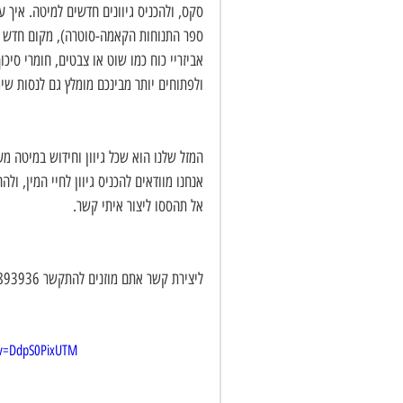
סקס, ולהכניס גיוונים חדשים למיטה. איך 
ספר התנוחות הקאמה-סוטרה), מקום חדש כלו
אביזריי כוח כמו שוט או צבטים, חומרי סיכ
ולפתוחים יותר מבינכם מומלץ גם לנסות שימו
המזל שלנו הוא שכל גיוון וחידוש במיטה מ
אנחנו מוודאים להכניס גיוון לחיי המין, ול
אל תהססו ליצור איתי קשר.
ליצירת קשר אתם מוזנים להתקשר 0523893936 או לשלוח אימייל
?v=DdpS0PixUTM