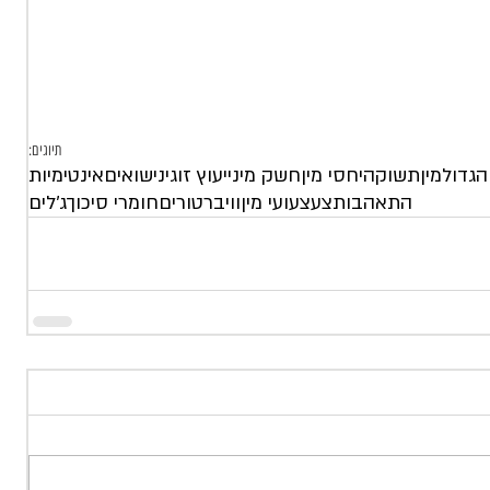
תיוגים:
הגדול
מין
תשוקה
יחסי מין
חשק מיני
יעוץ זוגי
נישואים
אינטימיות
התאהבות
צעצעועי מין
וויברטורים
חומרי סיכוך
ג׳לים