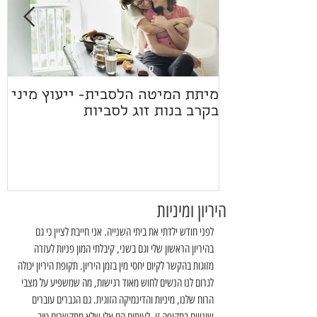
מיתת המיטה הלסבית- ייעוץ מיני
ז
בקרב בנות זוג לסביות
היריון ומיניות
לפני חודש ילדתי את ביתי השנייה. אני חייבת לציין כי גם 
בהיריון הראשון שלי וגם בשני, קיבלתי המון פניות לעזרה 
מזוגות בהקשר לקיום יחסי מין בזמן היריון. תקופת היריון יכולה 
לגרום לנו הנשים לחוש מאוד רגישות, מה שמשפיע על מצבי 
הרוח שלנו, מיניות והדינמיקה הזוגית. גם הגברים עוברים 
שינויים בתקופה זו, לעיתים הם אלו שלא מתקשרים טוב, 