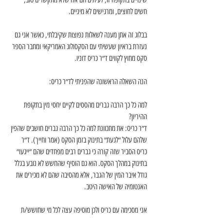
חשים לחוצים, ומרגישים לא מיניים.
בבלוג זה אתן מענה לשאלות נפוצות שקיבלתי, כאשר אני גם 
נעזרת בראיון שעשיתי עם הסקסולוג האמריקאי ומחבר הספר 
סקס מחוץ לקווים ד״ר כריס דוניו.
הנה השאלה הראשונה שהפניתי לד״ר כריס:
למה כל כך הרבה גברים מהססים לקיים יחסי מין בתקופת 
ההיריון?
ד״ר כריס: את מתכוונת למה כל כך הרבה גברים חושבים שהפין 
שלהם עלול ״לגעת״ בתינוק בזמן הסקס (אמר וחייך). ד״ר 
כריס הסביר שזה קורה כי גברים רבים מפחדים שהם ״ייגעו״ 
בתינוק במהלך הסקס. הוא גם הוסיף שהחשש לא נובע בגלל 
גודל איבר המין של הגבר, אלא מהסיבה שהם לא מכירים את 
האנטומיה של האישה היטב.
אני מסכימה עם כריס ולכן מוסיפה עצה לכל מי שחושש/ת 