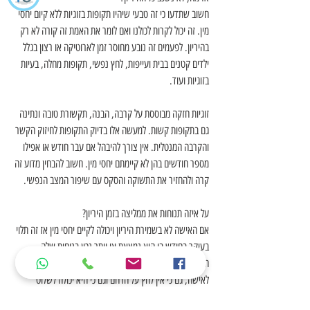
חשוב שתדעו כי זה טבעי שיהיו תקופות בזוגיות ללא קיום יחסי 
מין. זה יכול לקרות לכולנו ואם לומר את האמת זה קורה לא רק 
בהיריון. לפעמים זה נובע מחוסר זמן לארוטיקה או רצון בגלל 
ילדים קטנים בבית ועייפות, לחץ נפשי, תקופות מחלה, בעיות 
בזוגיות ועוד.
זוגיות חזקה מבוססת על קרבה, הבנה, תקשורת טובה ונתינה 
גם בתקופות קשות. למעשה אלו בדיוק התקופות לחיזוק הקשר 
והקרבה המנטלית. אין צורך להיבהל אם עבר חודש או אפילו 
מספר חודשים בהן לא קיימתם יחסי מין. חשוב להבחין מדוע זה 
קרה ולהחזיר את התשוקה והסקס עם שיפור המצב הנפשי.
על איזה תנוחות את ממליצה בזמן היריון?
אם האישה לא בשמירת היריון ויכולה לקיים יחסי מין אז זה תלוי 
בעיקר בחודש בו היא נמצאת או יותר נכון בנוחות שלה. 
התנוחה בה האישה יושבת על הגבר, יכולה להיות מאוד מענגת 
לאישה, גם כי אין לחץ על הרחם וגם כי היא יכולה לשלוט 
בתנועה (מה שמענג גם את הגבר).