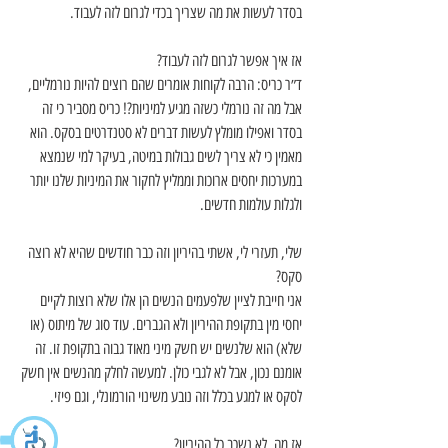
בסדר לעשות את מה שצריך בכדי לגרום לזה לעבוד.
אז איך אפשר לגרום לזה לעבוד?
ד״ר כריס: הרבה לקוחות אומרים שהם רוצים להיות נורמליים, 
אבל מה זה נורמלי כשזה מגיע למיניות?! כריס מסביר כי זה 
בסדר ואפילו מומלץ לעשות דברים לא סטנדרטים בסקס. הוא 
מאמין כי לא צריך לשים גבולות במיטה, בעיקר למי שנמצא 
במערכות יחסים ארוכות וממליץ לחקור את המיניות שלנו יותר 
ולגלות עולמות חדשים.
שלי, תעזרי לי, אשתי בהיריון וזה כבר חודשים שהיא לא רוצה 
סקס?
אני חייבת לציין שלפעמים הנשים הן אלו שלא רוצות לקיים 
יחסי מין בתקופת ההיריון ולא הגברים. עוד סוג של מיתוס (או 
שלא) הוא שלנשים יש חשק מיני מאוד גבוה בתקופת זו. זה 
אומנם נכון, אבל לא לגבי כולן. למעשה לחלק מהנשים אין חשק 
לסקס או למגע בכלל וזה נובע משינוי הורמונלי, וגם פיזי.
אז מה, לא נשכב כל ההיריון?