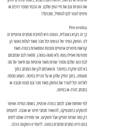
את הזוגיות וגם את חיי המין שלכם. אז הכנתי מספר דרכים או 
טיפים לעזור לכם להתחיל, מוכנים?!
Pen erotica
כך זה נקרא באנגלית, הכוונה היא לכתיבת מכתבים ארוטיים זה 
לזו. החשק המיני של הנשים יכול מהר מאוד לעלות כאשר הן 
קוראות סיפורים ארוטיים וסצנות המתוארות בצורה מאוד 
מפורטת ואפילו בוטה (לא סוטה-בוטה). תתארו לכם שכתבתם 
לבת הזוג שלכם מספר שורות מאוד ארוטיות עם תיאור של מה 
בא לכם שיקרה במיטה!  והשארתם להן את המכתב בתוך 
מעטפה, בתוך התיק שלהן או על הכרית במיטה. נשמע מפתה 
לא?!זה יכול לעורר את החשק מאוד מהר וגם תצפו תגובה או 
במכתב חזרה או במיטה.
למי שפחות אוהב לכתוב בצורה ארוטית, באותה המידה אפשר 
להשקיע ברומנטיקה, להשאיר מכתבי חיזור או אהבה. לפעמים 
רק כמה שורות יספיקו אבל תשקיעו. אני מחזירה אותנו לימים 
בהם היינו כותבים מכתבים בכוונה. לדעתי זו השקעה הרבה 