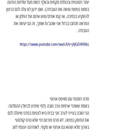
יותר רומנטית ובהחלט סקסית ובאלף רמות מעל שליחת הודעה 
בסמס (פחות עושה את העבודה). ואם ידען לא עלה לכם הרצון 
להשקיע בכתיבה, אז קחו אודם/טוש אדום ועל החלון או 
המראה תכתבו בגדול אני אוהב/ת אותך, זה גם יעשה את 
העבודה.
https://www.youtube.com/watch?v=j4JGO4F8I6s
סרט רומנטי עם טוויסט ארוטי
באמת שאחרי ארוחת ערב טובה (למי שיודע לבשל) ההמלצה 
הכי טובה בעייני לערב זוגי בבית היא לצפות בסרט שיעלה לכם 
את החשק במיטה. לא סרט פורנוגרפי אלא סרט קולנועי 
בארוך מלא שהוא גם ארוטי או סקסי. לאחרונה יעצתי לזוג 