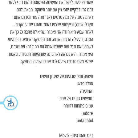
שאני מטפלת  ליישם את המשימה הפשוטה הזאת בכדי לעזור 
להם לחזור לקיים יחסי מין עם יותר תשוקה. הבאתי להם 
רשימה טובה של כמה סרטים (אל דאגה עוד רגע גם אתם 
תקבלו אותה) וביקשתי שיצפו באחד מהם בשבוע הקרוב.  
לאחר שבוע היא חזרה אלי ואמרה שהיא לא אהבה כל כך את 
הסרט, העלילה הרגיזה אותה, והם הפסיקו באמצע. הופתעתי 
לשמוע זאת ובכל זאת שאלתי אותה ואז מה קרה? ואז שכבנו, 
היא אמרה. היא כנראה לא הבינה שזו הייתה המטרה. ובאמת 
יש לא מעט סרטים שיעלו לכם את התשוקה והחשק:
תשעה וחצי שבועות של שיכרון חושים
סחלב פראי
 המזכירה
 חמישים גוונים של אפור
עניים פתוחות לרווחה
adore
unfaithful
Movix –דייט מהסרטים