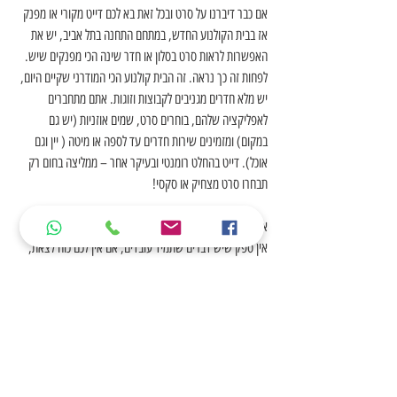
אם כבר דיברנו על סרט ובכל זאת בא לכם דייט מקורי או מפנק 
אז בבית הקולנוע החדש, במתחם התחנה בתל אביב, יש את 
האפשרות לראות סרט בסלון או חדר שינה הכי מפנקים שיש. 
לפחות זה כך נראה. זה הבית קולנוע הכי המודרני שקיים היום, 
יש מלא חדרים מגניבים לקבוצות וזוגות. אתם מתחברים 
לאפליקציה שלהם, בוחרים סרט, שמים אוזניות (יש גם 
במקום) ומזמינים שירות חדרים עד לספה או מיטה ( יין וגם 
אוכל). דייט בהחלט רומנטי ובעיקר אחר – ממליצה בחום רק 
תבחרו סרט מצחיק או סקסי!
אמבטיה חושנית
אין ספק שיש דברים שתמיד עובדים, אם אין לכם כוח לצאת, 
או לראות סרט ואתם רוצים להשקיע בזוגיות וחיי המין שלכם על 
בסיס שבועי , לכו על אמבטיה זוגית מפנקת. חוויה חושית 
וחושנית לשניכם. רק תשקיעו במוזיקה, נירות, קצף, שמפניה 
וגם פירות. בכדי להרגיש שזה באמת מפנק שימו הרבה קצף.  
תשכבו יחד ולא לשכוח לעשות עיסוי בכפות הרגליים למי שיותר 
עייף מבינכם. אם בא לכם לגוון ולהקפיץ עניינים, לכו על 
תוספות של צעצועי מין, לא סתם כל כך הרבה וויברטורים 