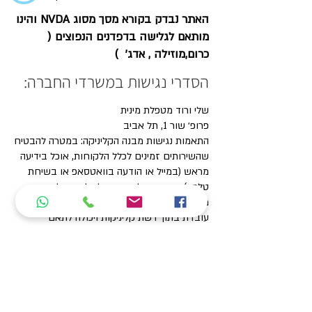
האתר נבדק בקורא מסך מסוג NVDA והינו
מותאם לגלישה בדפדנים הנפוצים (
כרום,מוזילה , אדג' )
הסדרי נגישות במשרדי החברה:
שלי ורוד מטפלת מינית
פרופ׳ שור 1, תל אביב
התאמות נגישות מבנה הקליניקה: במטרה להבטיח
שהשירותים זמינים לכלל הלקוחות, אוכל בידיעה
מראש (במייל או הודעה בוואטסאפ או בשיחת
טלפון), ובהתאם לצרכים של כל מטופל.ת עם
מוגבלויות, לוודא שאנו מתאמים במקום נגיש. אני
עובדת בתוך רשת קליניקות ויכולה לתאם
בקליניקה הכוללת גישה נגישה למבנה, חניית נכים
ברחוב בסמוך לקליניקה, ועוד.
במידה ויש צורך בשירותים נגישים נוספים אשמח
לקבל את המידע כדי לארגן זאת
פרטי רכז/ת נגישות בחברה