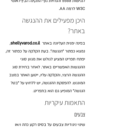
לנגישות 5568 והנחיות גוף התקינה הבין-לאומי
W3C לרמה AA.
היכן מפעילים את ההנגשה
באתר?
בפינה ימנית העליונה באתר
shellyvarod.co.il
,
נמצא כפתור "הנגשה". בעת הקלקה על כפתור זה,
יפתח תפריט המציע לגולש את מגוון סוגי
ההנגשות האפשריים באתר. לאחר בחירת סוג
ההנגשה הרצוי, והקלקה עליו, ייטען האתר במצב
המונגש. להפסקת ההנגשה, יש ללחוץ על "בטל
הנגשה" המופיע גם הוא בתפריט.
התאמות עיקריות
צבעים
שינוי ניגודיות צבעים על בסיס רקע כהה ו/או