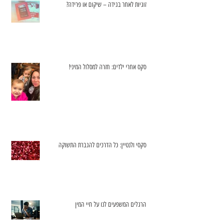
זוגיות לאחר בגידה – שיקום או פרידה?
סקס אחרי ילדים: חזרה למסלול המיני!
סקסי ולנטיין: כל הדרכים להגברת התשוקה
הרגלים המשפעים לנו על חיי המין