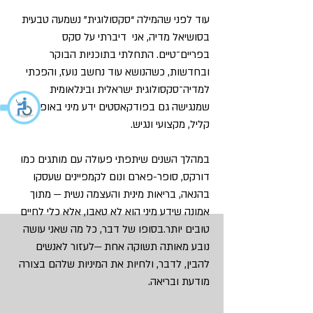
עוד לפני שהמילה “סקסולוגית” נשמעה טבעית
בסושיאל מדיה, אני דיברתי על סקס
בפריים־טיים. התחלתי בתוכניות הבוקר
ובחדשות, כשהנושא עוד נחשב נועז, והפכתי
למדיה־סקסולוגית ישראלית ובינלאומית
שמנגישה גם בפודקאסטים ידע מיני באופן
קליל, מקצועי ונגיש.
במהלך השנים שיתפתי פעולה עם מותגים כמו
דורקס, סופר-פארם ונום לקמפיינים שעסקו
בהנאה, בריאות מינית והעצמה נשית — מתוך
אמונה שידע מיני הוא לא טאבּו, אלא כלי לחיים
טובים יותר.בסופו של דבר, כל מה שאני עושה
נובע מאותה תשוקה אחת —לעזור לאנשים
להבין, לדבר, ולחיות את המיניות שלהם בצורה
מודעת ובריאה.