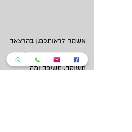
אשמח לראותכם.ן בהרצאה
שמעוררת השראה על
תשוקה, משיכה ומה
שביניהן.
shellyvarod@gmail.com
052-3893926