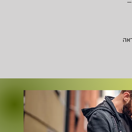
—
ראה