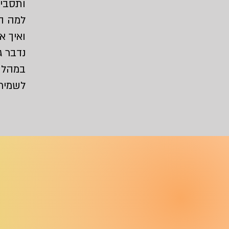
ותסבי
למה הם
ואיך 
נדבר ג
במהלך
לשמירה