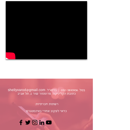
בטל.
052-3893936
| בדוא״ל.
shellyvarod@gmail.com
כתובת הקליניקה: פרופסור שור 1, תל אביב
רשתות חברתיות:
כדאי לעקוב אחרי באינסטגרם