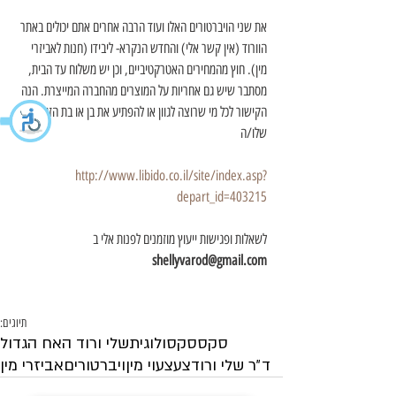
את שני הויברטורים האלו ועוד הרבה אחרים אתם יכולים באתר 
הוורוד (אין קשר אלי) והחדש הנקרא- ליבידו (חנות לאביזרי 
מין). חוץ מהמחירים האטרקטיביים, וכן יש משלוח עד הבית, 
מסתבר שיש גם אחריות על המוצרים מהחברה המייצרת. הנה 
הקישור לכל מי שרוצה לגוון או להפתיע את בן או בת הזוג 
שלו/ה
http://www.libido.co.il/site/index.asp?
depart_id=403215
לשאלות ופגישות ייעוץ מוזמנים לפנות אלי ב 
shellyvarod@gmail.com
תיוגים:
סקס
סקסולוגית
שלי ורוד האח הגדול
ד״ר שלי ורוד
צעצעוי מין
ויברטורים
אביזרי מין