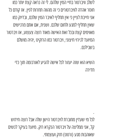
לשלב וויברטור בחיי המין שלהם. לי זה נראה קצת יותר כמו 
חוסר אהדה לוויברטורים כי זה מהווה תחרות לפין. אז קודם כל 
אני חייבת לציין כי אין תחליף לאיבר המין שלכם, ובדיוק כמו 
שאין תחליף למגע ולחום שלכם. ושנית, אם אתם מרגישים 
מאוימים קצת ובכל זאת האישה מאוד רוצה צעצוע, אז ויברטור 
המיועד לגירוי חיצוני, ויברטור כמו הרוקיט ,יהיה מושלם 
בשבילכם.
השיא הוא שזה יעזור לכל אישה להגיע לאורגזמה תוך כדי 
חדירה
 .
לכל מי שעדין מחוברת לויברטור הישן שלה אבל רוצה חידוש 
קל, אני ממליצה על ויברטור הנקרא רוק. מיועד בעיקר לנשים 
שאוהבות מגע (ורטט) חזק ועוצמתי.