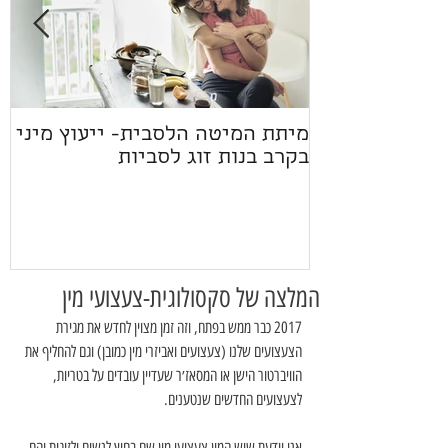
מיתת המיטה הלסבית- ייעוץ מיני
ז
בקרב בנות זוג לסביות
המלצה של סקסולוגית-צעצועי מין
2017 כבר ממש בפתח, וזה זמן מצוין לחדש את מגירת 
הצעצועים שלנו (צעצועים ואביזרי מין כמובן) וגם להחליף את 
הוויברטור הישן או המסאז׳ר שעדיין עובדים על בטריות, 
לצעצועים החדשים שנטענים.
אני יודעת שיש המון צעצועי מין שם בחוץ לנשים ולזוגות והם 