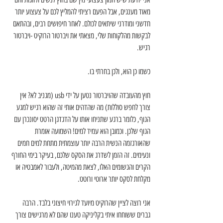
מאוד מענגים, אבל הפעם רציתי להמליץ לכם על צעצוע יותר 
חדשני ומודרני שיתאים לכולם. לאחר חיפושים רבים, ובהתאם 
לבקשות מהלקוחות שלי, מצאתי את ויברטור הרוקיט -ויברטור 
רגיש.
כשמו כן הוא, ולכן בחרתי בו.
חוץ מהעובדה שהויברטור נטען על ידי usb (מגניב לא? אין 
צורך לחפש סוללות) מה שהדהים אותי זה שהוא רגיש למגע 
הגוף, כלומר ברגע שתניחו אותו על הדגדגן הרטט יסונכרן עם 
הגוף שלכן. וכמובן הוא עמיד למים! השמועה אומרת 
שהאורגזמה הנשית הרבה יותר עוצמתית מתחת למים חמים 
ונעימים. זה הזמן לשדרג את הסקס שלכם, בעיקר בימי החורף 
הקרים והגשומים האלו, לצאת מהמיטה, ולעבור לאמבטיה או 
מקלחת לסקס יותר ארוטי ורוטט.
אני רוצה לציין שהרוקיט מיועד לגירוי חיצוני בלבד. הרבה 
גברים ששוחחו איתי בקליניקה טענו שהם לא מרגישים צורך 