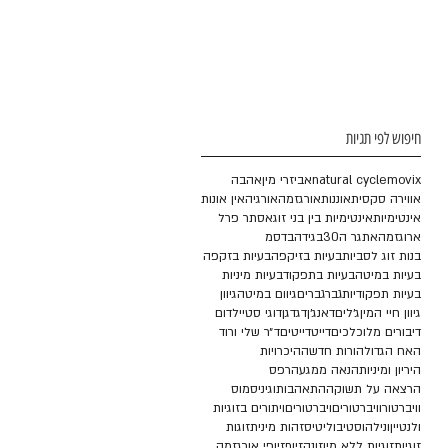
חיפוש לפי תגיות
movix
natural cycle
אביזרי מין
אהבה
אווירה סקסית
אוננות
אורגזמה
אורגיה
אין אונות
אינטימיות
אינטימיות בין בני זוג
אסתר פרל
ארוגזמה
אתגר ה30
בגידה
בדסמ
בנות זוג לסביות
בעיות בזיקפה
בעיות בזקפה
בעיות במיטה
בעיות בתפקוד
בעיות מיניות
בעיות תפקודיות
גבר
גברים
גיוום במיטה
גיוון
גיוון חיי המין
ג׳לים
דאנג׳ן
דגדגן
דוגי סטייל
דום
דיבורים מלוכלכים
דייט
דייטים
ד״ר שלי ורוד
האח הגדול
הורות חדשה
היכרויות
היריון ומיניות
הנאה ממגע
הרפס
הרצאה על תשוקה
התאהבות
וגיניסמוס
וויברטור
וויברטורים
ויברטורים
ויתורים בזוגיות
ולנטיין
ונילה
וסטיבוליטיס
זהות מינית
זוגות
זוגיות
זוגיות ללא מין
זונה
זיוף
זיופי אורגזמה