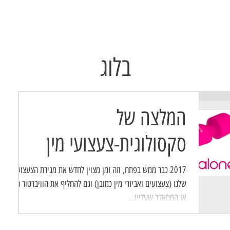
Desire
הרצאות
לקוחות ממליצים
בלוג
צרו קשר
lish
בלוג
המלצה של
סקסולוגית-צעצועי מין
2017 כבר ממש בפתח, וזה זמן מצוין לחדש את מגירת הצעצועים
שלנו (צעצועים ואביזרי מין כמובן) וגם להחליף את הוויברטור הישן
או המסאז׳ר שעדיין...