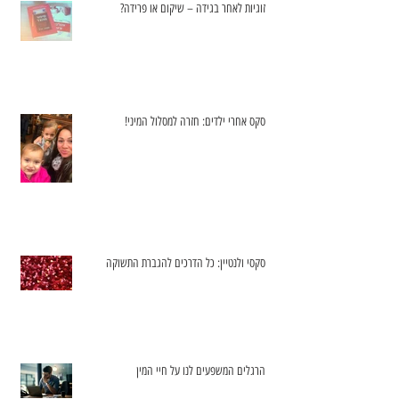
זוגיות לאחר בגידה – שיקום או פרידה?
סקס אחרי ילדים: חזרה למסלול המיני!
סקסי ולנטיין: כל הדרכים להגברת התשוקה
הרגלים המשפעים לנו על חיי המין